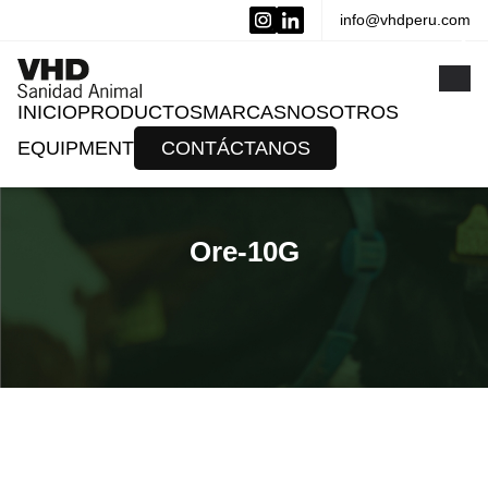
info@vhdperu.com
x
INICIO
PRODUCTOS
MARCAS
NOSOTROS
EQUIPMENT
CONTÁCTANOS
Ore-10G