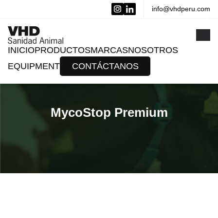
info@vhdperu.com
x
INICIO
PRODUCTOS
MARCAS
NOSOTROS
EQUIPMENT
CONTÁCTANOS
MycoStop Premium