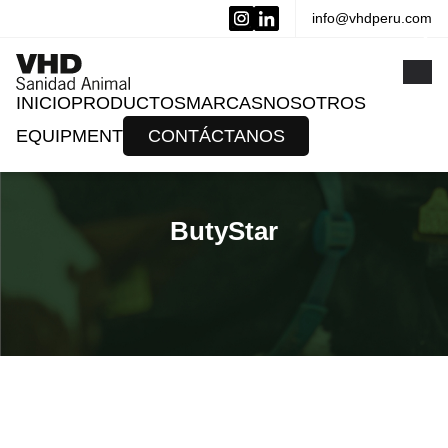
info@vhdperu.com
x
INICIO
PRODUCTOS
MARCAS
NOSOTROS
EQUIPMENT
CONTÁCTANOS
ButyStar