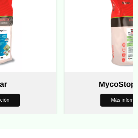
MycoStop Du
Más información