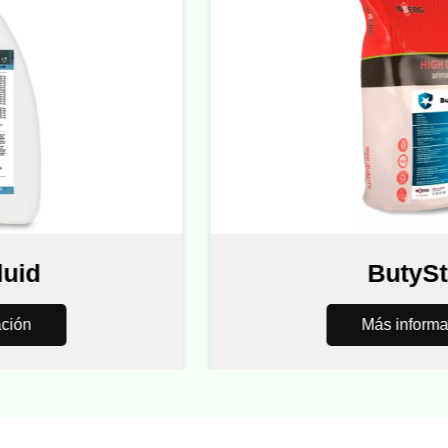
d
ButyStar
Más información