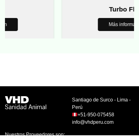
h
Turbo Flui
ón
Más informació
Santiago de Surco - Lima -
Perú
+51-950-075458
info@vhdperu.com
Nuestros Proveedores son: