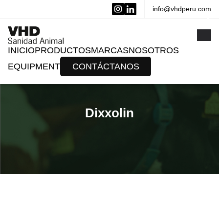
info@vhdperu.com
x
INICIO
PRODUCTOS
MARCAS
NOSOTROS
EQUIPMENT
CONTÁCTANOS
Dixxolin