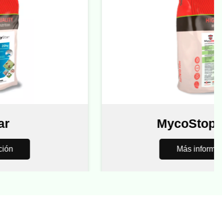
MycoStop Du
Más información