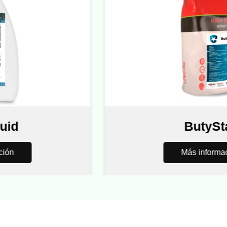
d
ButyStar
Más información