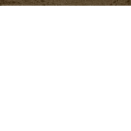
Nuestros
productos
ButyStar
Aditivo zootécnico que se
brindar soporte digestivo 
Más información