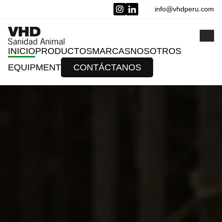
info@vhdperu.com
x
INICIO
PRODUCTOS
MARCAS
NOSOTROS
EQUIPMENT
CONTÁCTANOS