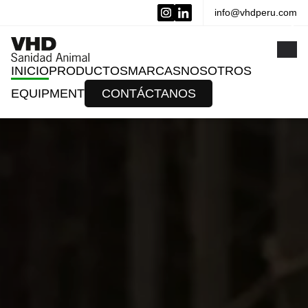
info@vhdperu.com
x
INICIO
PRODUCTOS
MARCAS
NOSOTROS
EQUIPMENT
CONTÁCTANOS