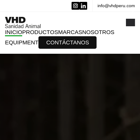
info@vhdperu.com
x
INICIO
PRODUCTOS
MARCAS
NOSOTROS
EQUIPMENT
CONTÁCTANOS