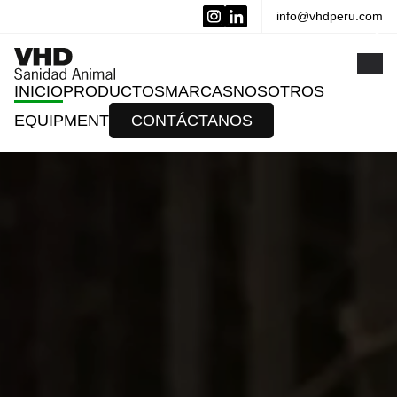
info@vhdperu.com
x
INICIO
PRODUCTOS
MARCAS
NOSOTROS
EQUIPMENT
CONTÁCTANOS