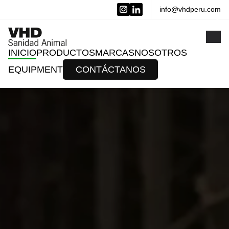
info@vhdperu.com
x
INICIO
PRODUCTOS
MARCAS
NOSOTROS
EQUIPMENT
CONTÁCTANOS