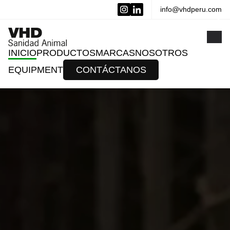
info@vhdperu.com
x
INICIO
PRODUCTOS
MARCAS
NOSOTROS
EQUIPMENT
CONTÁCTANOS