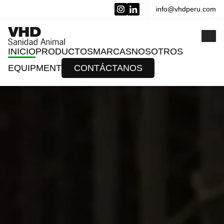
info@vhdperu.com
x
INICIO
PRODUCTOS
MARCAS
NOSOTROS
EQUIPMENT
CONTÁCTANOS