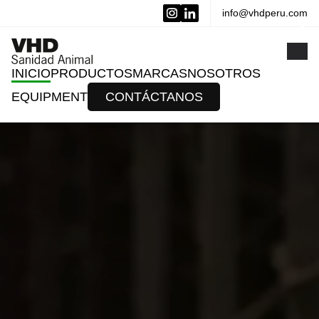
info@vhdperu.com
x
INICIO
PRODUCTOS
MARCAS
NOSOTROS
EQUIPMENT
CONTÁCTANOS