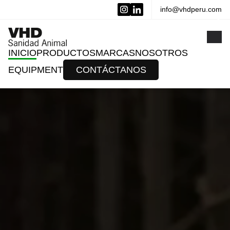
info@vhdperu.com
x
INICIO
PRODUCTOS
MARCAS
NOSOTROS
EQUIPMENT
CONTÁCTANOS