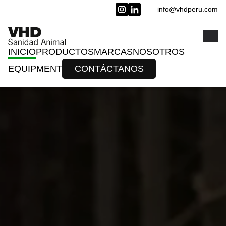
info@vhdperu.com
x
INICIO
PRODUCTOS
MARCAS
NOSOTROS
EQUIPMENT
CONTÁCTANOS