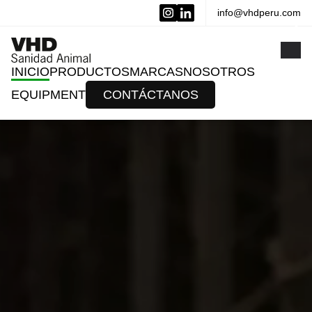
info@vhdperu.com
x
INICIO
PRODUCTOS
MARCAS
NOSOTROS
EQUIPMENT
CONTÁCTANOS