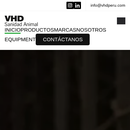
info@vhdperu.com
x
INICIO
PRODUCTOS
MARCAS
NOSOTROS
EQUIPMENT
CONTÁCTANOS