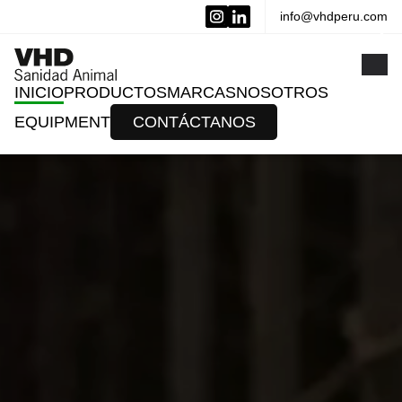
info@vhdperu.com
x
INICIO
PRODUCTOS
MARCAS
NOSOTROS
EQUIPMENT
CONTÁCTANOS