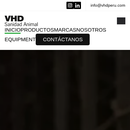
info@vhdperu.com
x
INICIO
PRODUCTOS
MARCAS
NOSOTROS
EQUIPMENT
CONTÁCTANOS