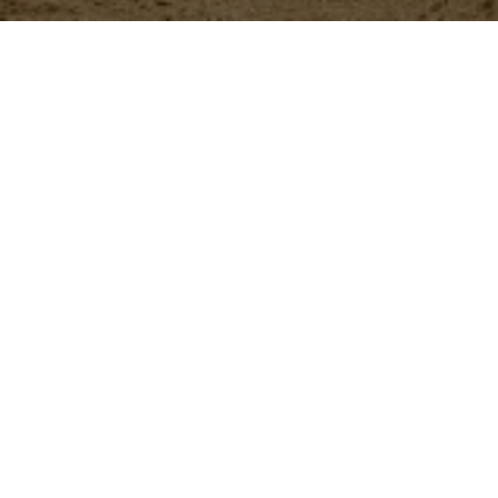
Nuestros
productos
ButyStar
Aditivo zootécnico que se
brindar soporte digestivo 
Más información