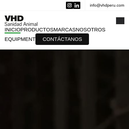
info@vhdperu.com
x
INICIO
PRODUCTOS
MARCAS
NOSOTROS
EQUIPMENT
CONTÁCTANOS