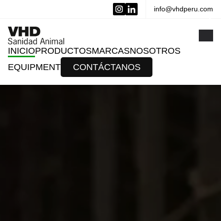
info@vhdperu.com
x
INICIO
PRODUCTOS
MARCAS
NOSOTROS
EQUIPMENT
CONTÁCTANOS