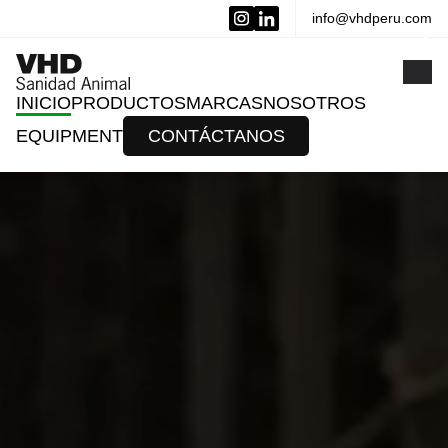
info@vhdperu.com
x
INICIO
PRODUCTOS
MARCAS
NOSOTROS
EQUIPMENT
CONTÁCTANOS