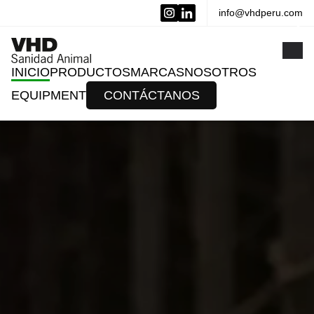
info@vhdperu.com
x
INICIO
PRODUCTOS
MARCAS
NOSOTROS
EQUIPMENT
CONTÁCTANOS