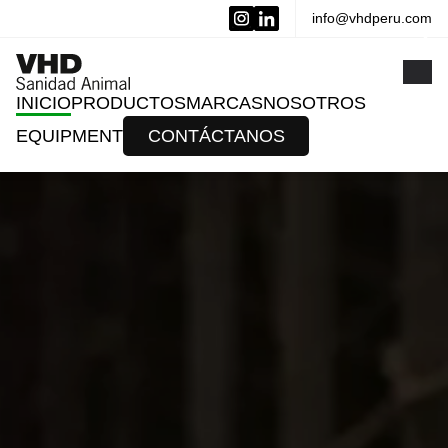
info@vhdperu.com
x
INICIO
PRODUCTOS
MARCAS
NOSOTROS
EQUIPMENT
CONTÁCTANOS