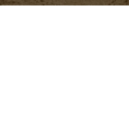
Nuestros
productos
ButyStar
Aditivo zootécnico que se
brindar soporte digestivo 
Más información