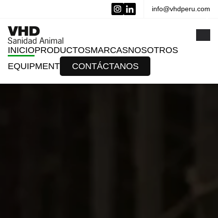
info@vhdperu.com
x
INICIO
PRODUCTOS
MARCAS
NOSOTROS
EQUIPMENT
CONTÁCTANOS