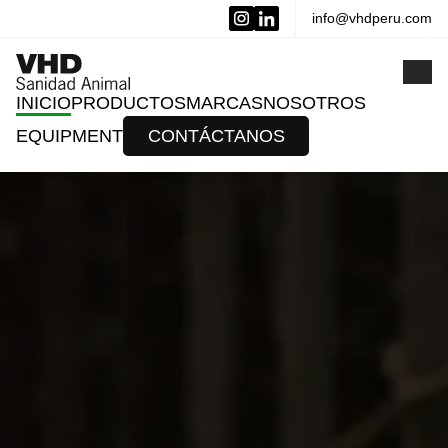
info@vhdperu.com
x
INICIO
PRODUCTOS
MARCAS
NOSOTROS
EQUIPMENT
CONTÁCTANOS