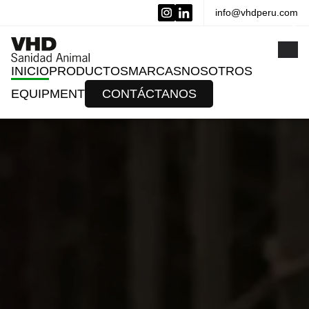
info@vhdperu.com
x
INICIO
PRODUCTOS
MARCAS
NOSOTROS
EQUIPMENT
CONTÁCTANOS