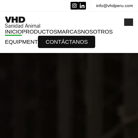
info@vhdperu.com
x
INICIO
PRODUCTOS
MARCAS
NOSOTROS
EQUIPMENT
CONTÁCTANOS