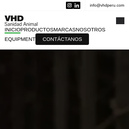
info@vhdperu.com
x
INICIO
PRODUCTOS
MARCAS
NOSOTROS
EQUIPMENT
CONTÁCTANOS