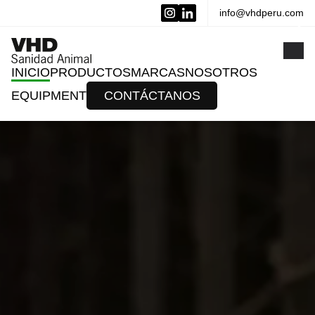
info@vhdperu.com
x
INICIO
PRODUCTOS
MARCAS
NOSOTROS
EQUIPMENT
CONTÁCTANOS