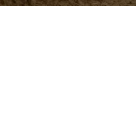
Turbo Fluid
Potenciador metabólico líquido con vitaminas de
alta calidad y aminoácidos que ayuda en
condiciones de estrés y brinda soporte a la salud,
Más información
crecimiento y fertilidad.