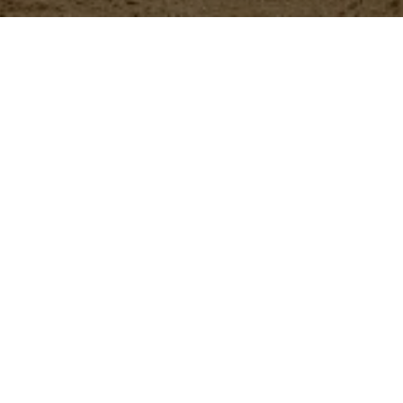
Nuestros
productos
ButyStar
Aditivo zootécnico que se
brindar soporte digestivo 
Más información