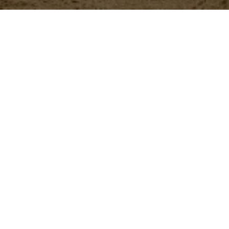
Nuestros
productos
ButyStar
Aditivo zootécnico que se
brindar soporte digestivo 
Más información