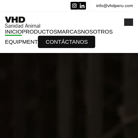
info@vhdperu.com
x
INICIO
PRODUCTOS
MARCAS
NOSOTROS
EQUIPMENT
CONTÁCTANOS