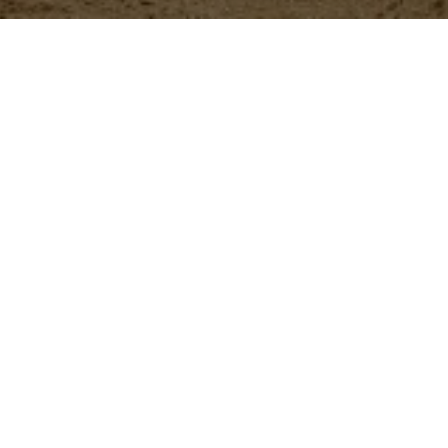
Nuestros
productos
ButyStar
Aditivo zootécnico que se
brindar soporte digestivo 
Más información