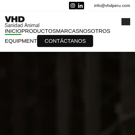
info@vhdperu.com
x
INICIO
PRODUCTOS
MARCAS
NOSOTROS
EQUIPMENT
CONTÁCTANOS