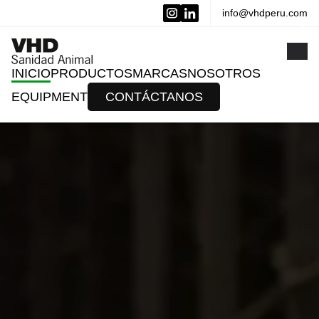
info@vhdperu.com
x
INICIO
PRODUCTOS
MARCAS
NOSOTROS
EQUIPMENT
CONTÁCTANOS