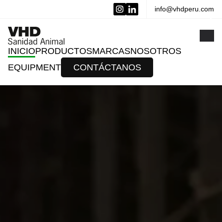
info@vhdperu.com
x
INICIO
PRODUCTOS
MARCAS
NOSOTROS
EQUIPMENT
CONTÁCTANOS