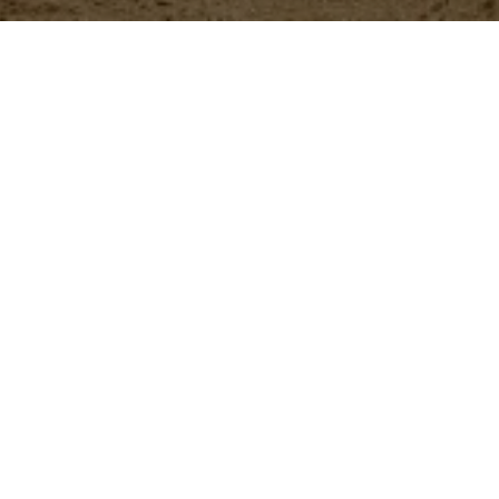
Nuestros
productos
ButyStar
Aditivo zootécnico que se
brindar soporte digestivo 
Más información