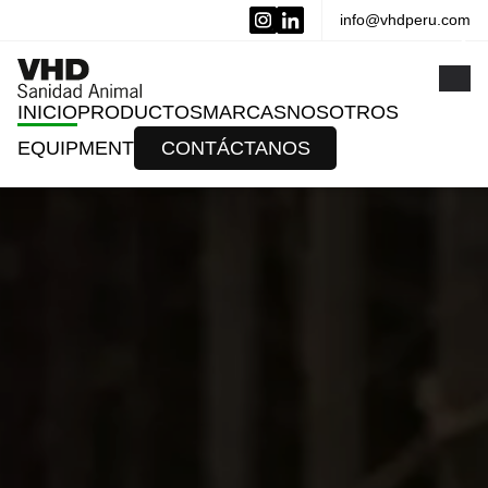
info@vhdperu.com
x
INICIO
PRODUCTOS
MARCAS
NOSOTROS
EQUIPMENT
CONTÁCTANOS