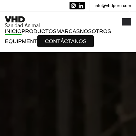
info@vhdperu.com
x
INICIO
PRODUCTOS
MARCAS
NOSOTROS
EQUIPMENT
CONTÁCTANOS