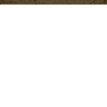
Nuestros
productos
ButyStar
Aditivo zootécnico que se
brindar soporte digestivo 
Más información