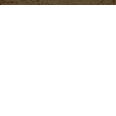
Nuestros
productos
ButyStar
Aditivo zootécnico que se
brindar soporte digestivo 
Más información