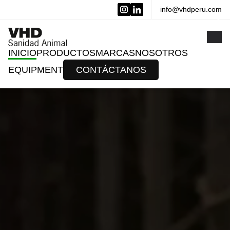
info@vhdperu.com
x
INICIO
PRODUCTOS
MARCAS
NOSOTROS
EQUIPMENT
CONTÁCTANOS